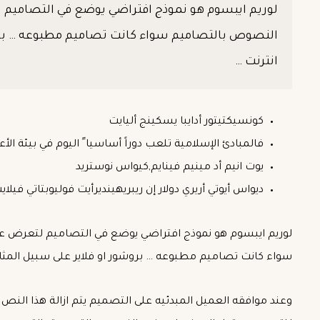
لوريم ايبسوم هو نموذج افتراضي يوضع في التصاميم
النصوص بالتصاميم سواء كانت تصاميم مطبوعه … بروشو
انترنت …
كونسيكتيتور أدايبا يسكينج أليايت
فالمبادئ الإسلامية تلعب دوراً أساسيا ً اليوم في بيئة الأع
يوت انيم أد مينيم فينايم,كيواس نوستريد
ديواس أيوتي أريري دولار إن ريبريهينديرأيت فوليوبتاتي فيل
لوريم ايبسوم هو نموذج افتراضي يوضع في التصاميم لتعرض 
سواء كانت تصاميم مطبوعه … بروشور او فلاير على سبيل المثال 
وعند موافقه العميل المبدئيه على التصميم يتم ازالة هذا الن