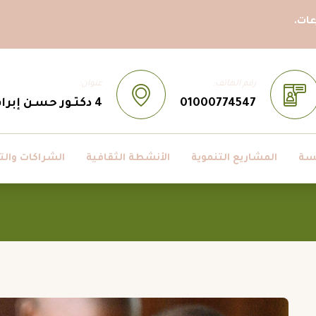
ات.
رقم الهاتف:
عنوان:
01000774547
4 دكتـور حسـن إبراهيم حسـن ، مدينــة نصــر، القاهــرة، مصــر
سة
المشاريع التنموية
الأنشطة الثقافية
الشراكات والت