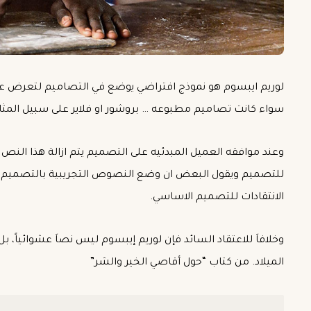
لوريم ايبسوم هو نموذج افتراضي يوضع في التصاميم لتعرض 
سواء كانت تصاميم مطبوعه … بروشور او فلاير على سبيل المثال 
وعند موافقه العميل المبدئيه على التصميم يتم ازالة هذا الن
للتصميم ويقول البعض ان وضع النصوص التجريبية بالتصميم 
الانتقادات للتصميم الاساسي.
وخلافاَ للاعتقاد السائد فإن لوريم إيبسوم ليس نصاَ عشوائياً، بل
الميلاد. من كتاب “حول أقاصي الخير والشر”