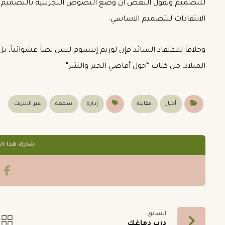
للتصميم ويقول البعض ان وضع النصوص التجريبية بالتصميم 
الانتقادات للتصميم الاساسي.
وخلافاَ للاعتقاد السائد فإن لوريم إيبسوم ليس نصاَ عشوائياً، بل
الميلاد. من كتاب “حول أقاصي الخير والشر”
أخبار
مقابلة
إدارة
سمعة
عبر الانترنت
السابق
درب دماغك