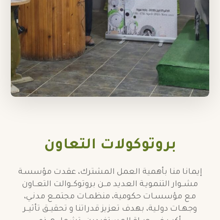
بروتوكولات التعاون
إيمانا منا بأهمية العمل المشترك، عقدت مؤسسـة
مشــوار التنمويـة العديد مــن بروتوكــوالت التعــاون
مـع مؤسسـات حكومية، منظمـات مجتمــع مدنـي،
وجهـات دولـية، بهدف تعزيز قدراتنا و تحقيــق تأثيــر