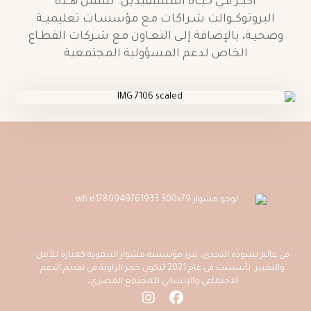
أكبــر فــي حيــاة المستفيدين. تشمل هــذه
البروتوكــوالت شـراكات مـع مؤسسـات تعليميــة
وصحيـة، بالإضافة إلـى التعـاون مـع شـركات القطـاع
الخاص لدعم المسؤولية المجتمعية
في عالم يسوده التحدي، تبرز مؤسسة مشوار التنموية كمنارة للأمل
والتغيير. تأسست في عام 2021 لتكون حجر الزاوية في تقديم الدعم
الاجتماعي والإنساني للمجتمع المصري،