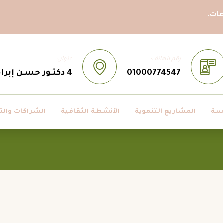
ات.
رقم الهاتف:
عنوان:
01000774547
4 دكتـور حسـن إبراهيم حسـن ، مدينــة نصــر، القاهــرة، مصــر
سة
المشاريع التنموية
الأنشطة الثقافية
الشراكات والت