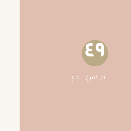
٤٩
تم التبرع بنجاح