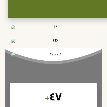
٤٧
+
تم نقل أكثر من ٤٢٨٠ منزلًا إلى وجهة أخرى لوريم ايبسوم