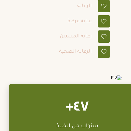
الرعاية
عناية مركزة
رعاية المسنين
الرعاىة الصحية
٤٧+
سنوات من الخبرة