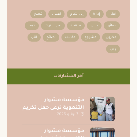
أعلى
إدارة
إلى الأمام
اعمال
تلميح
حقائق
خلاق
سمعة
عبر الانترنت
كيف
مخزون
مشروع
مقالات
نصائح
نقل
وحي
آخر المشاركات
مؤسسة مشوار
التنموية ترعى حفل تكريم
3 يونيو 2026
حفظة القرآن الكريم
بقرية الصف بمحافظة
الجيزة
مؤسسة مشوار