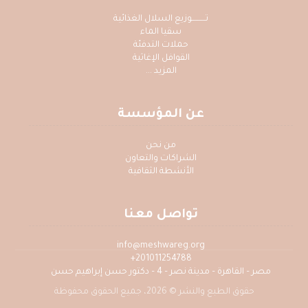
تــــــــــوزيع السلال الغذائية
سقيا الماء
حملات التدفئة
القوافل الإغاثية
المزيد ...
عن المؤسسة
من نحن
الشراكات والتعاون
الأنشطة الثقافية
تواصل معنا
info@meshwareg.org
201011254788+
مصر – القاهرة – مدينة نصر – 4 – دكتور حسن إبراهيم حسن
حقوق الطبع والنشر © 2026، جميع الحقوق محفوظة