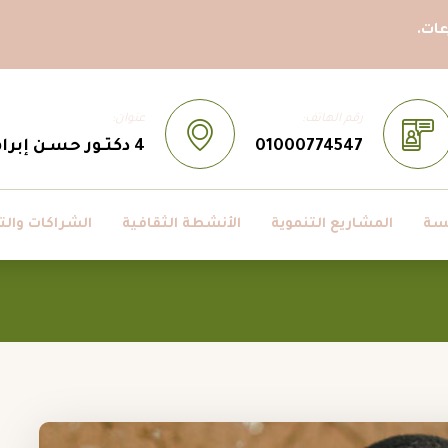
ات.
رقم الهاتف:
عنوان:
01000774547
4 دكتـور حسـن إبراهيم حسـن ، مدينــة نصــر، القاهــرة، مصــر
سة
المشاريع التنموية
الأنشطة الثقافية
الشراكات والت