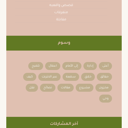
قصص واقعيه
متفرقات
مقابلة
وسوم
أعلى
إدارة
إلى الأمام
اعمال
تلميح
حقائق
خلاق
سمعة
عبر الانترنت
كيف
مخزون
مشروع
مقالات
نصائح
نقل
وحي
آخر المشاركات