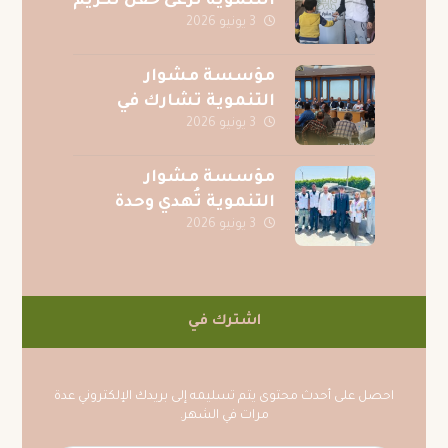
التنموية ترعى حفل تكريم
3 يونيو 2026
حفظة القرآن الكريم
بقرية الصف بمحافظة
الجيزة
مؤسسة مشوار
التنموية تشارك في
3 يونيو 2026
احتفالية جوائز المسابقة
الرمضانية لجريدة
عقيدتي
مؤسسة مشوار
التنموية تُهدي وحدة
3 يونيو 2026
عناية فائقة متكاملة
لمركز الكبد المصري
بالمنصورة دعمًا للمرضى
اشترك في
احصل على أحدث محتوى يتم تسليمه إلى بريدك الإلكتروني عدة
مرات في الشهر.