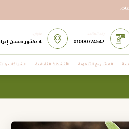
ات.
رقم الهاتف:
عنوان:
01000774547
4 دكتـور حسـن إبراهيم حسـن ، مدينــة نصــر، القاهــرة، مصــر
سة
المشاريع التنموية
الأنشطة الثقافية
الشراكات والت