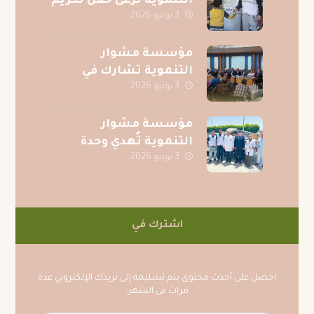
التنموية ترعى حفل تكريم
3 يونيو 2026
حفظة القرآن الكريم
بقرية الصف بمحافظة
الجيزة
مؤسسة مشوار
التنموية تشارك في
3 يونيو 2026
احتفالية جوائز المسابقة
الرمضانية لجريدة
عقيدتي
مؤسسة مشوار
التنموية تُهدي وحدة
3 يونيو 2026
عناية فائقة متكاملة
لمركز الكبد المصري
بالمنصورة دعمًا للمرضى
اشترك في
احصل على أحدث محتوى يتم تسليمه إلى بريدك الإلكتروني عدة
مرات في الشهر.