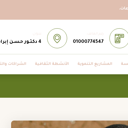
ات.
رقم الهاتف:
عنوان:
01000774547
4 دكتـور حسـن إبراهيم حسـن ، مدينــة نصــر، القاهــرة، مصــر
سة
المشاريع التنموية
الأنشطة الثقافية
الشراكات والت