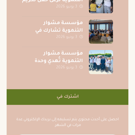
التنموية ترعى حفل تكريم
3 يونيو 2026
حفظة القرآن الكريم
بقرية الصف بمحافظة
الجيزة
مؤسسة مشوار
التنموية تشارك في
3 يونيو 2026
احتفالية جوائز المسابقة
الرمضانية لجريدة
عقيدتي
مؤسسة مشوار
التنموية تُهدي وحدة
3 يونيو 2026
عناية فائقة متكاملة
لمركز الكبد المصري
بالمنصورة دعمًا للمرضى
اشترك في
احصل على أحدث محتوى يتم تسليمه إلى بريدك الإلكتروني عدة
مرات في الشهر.