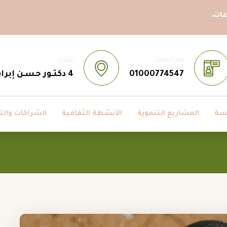
ات.
رقم الهاتف:
عنوان:
01000774547
4 دكتـور حسـن إبراهيم حسـن ، مدينــة نصــر، القاهــرة، مصــر
سة
المشاريع التنموية
الأنشطة الثقافية
الشراكات والت